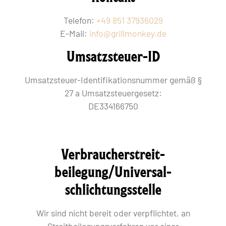
Telefon:
+49 851 37936029
E-Mail:
info@grillmonkey.de
Umsatzsteuer-ID
Umsatzsteuer-Identifikationsnummer gemäß §
27 a Umsatzsteuergesetz:
DE334166750
Verbraucher­streit­
beilegung/Universal­
schlichtungs­stelle
Wir sind nicht bereit oder verpflichtet, an