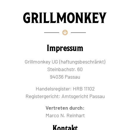
Impressum
Grillmonkey UG (haftungsbeschränkt)
Steinbachstr. 60
94036 Passau
Handelsregister: HRB 11102
Registergericht: Amtsgericht Passau
Vertreten durch:
Marco N. Reinhart
Kontakt